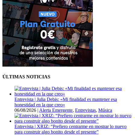
ÚLTIMAS NOTICIAS
Entrevista | Julia Debis: «Mi finalidad es mantener esa
honestidad en la que creo»
06/08/2026
|
Alerta Emergente
,
Entrevistas
,
Música
Entrevista | XRIZ: “Prefiero centrarme en mostrar lo nuevo
para construir algo bonito desde el presente”