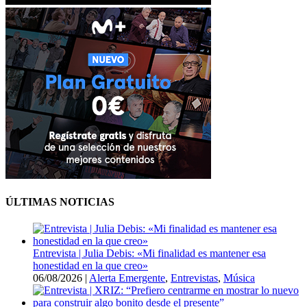
ÚLTIMAS NOTICIAS
Entrevista | Julia Debis: «Mi finalidad es mantener esa
honestidad en la que creo»
06/08/2026
|
Alerta Emergente
,
Entrevistas
,
Música