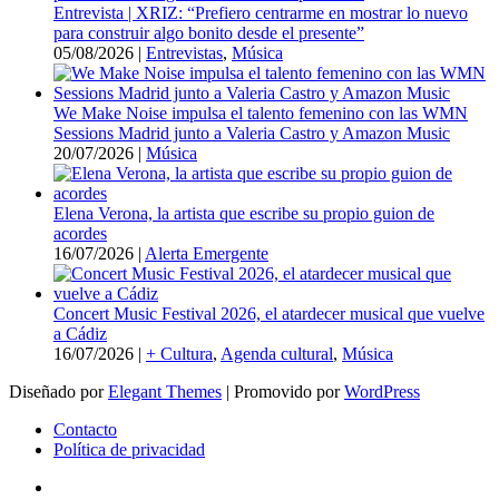
Entrevista | XRIZ: “Prefiero centrarme en mostrar lo nuevo
para construir algo bonito desde el presente”
05/08/2026
|
Entrevistas
,
Música
We Make Noise impulsa el talento femenino con las WMN
Sessions Madrid junto a Valeria Castro y Amazon Music
20/07/2026
|
Música
Elena Verona, la artista que escribe su propio guion de
acordes
16/07/2026
|
Alerta Emergente
Concert Music Festival 2026, el atardecer musical que vuelve
a Cádiz
16/07/2026
|
+ Cultura
,
Agenda cultural
,
Música
Diseñado por
Elegant Themes
| Promovido por
WordPress
Contacto
Política de privacidad