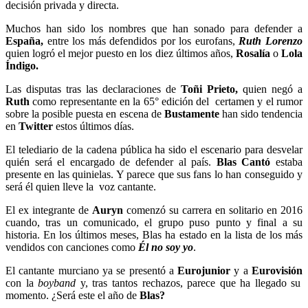
decisión privada y directa.
Muchos han sido los nombres que han sonado para defender a
España,
entre los más defendidos por los eurofans,
Ruth Lorenzo
quien logró el mejor puesto en los diez últimos años,
Rosalía
o
Lola
Índigo.
Las disputas tras las declaraciones de
Toñi Prieto,
quien negó a
Ruth
co
mo representante en la 65° edición del certamen y el rumor
sobre la posible puesta en escena de
Bustamente
h
an sido tendencia
en
Twitter
estos últimos días.
El telediario de la cadena pública ha sido el escenario para desvelar
quién será el encargado de defender al país.
Blas Cantó
estaba
presente en las quinielas. Y parece que sus fans lo han conseguido y
será él quien lleve la voz cantante.
El ex integrante de
Auryn
comenzó su carrera en solitario en 2016
cuando, tras un comunicado, el grupo puso punto y final a su
historia.
En los últimos meses, Blas ha estado en la lista de los más
vendidos con canciones como
Él no soy yo
.
El cantante murciano ya se presentó a
Eurojunior
y a
Eurovisión
con la
boyband
y, tras tantos rechazos, parece que ha llegado su
momento. ¿Será este el año de
Blas?