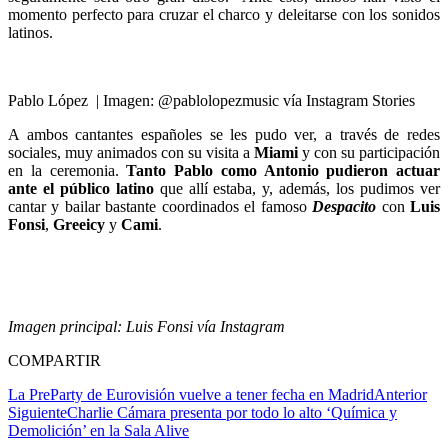
momento perfecto para cruzar el charco y deleitarse con los sonidos
latinos.
Pablo López | Imagen: @pablolopezmusic vía Instagram Stories
A ambos cantantes españoles se les pudo ver, a través de redes
sociales, muy animados con su visita a
Miami
y con su participación
en la ceremonia.
Tanto Pablo como Antonio pudieron actuar
ante el público latino
que allí estaba, y, además, los pudimos ver
cantar y bailar bastante coordinados el famoso
Despacito
con
Luis
Fonsi
,
Greeicy
y
Cami
.
Imagen principal: Luis Fonsi vía Instagram
COMPARTIR
La PreParty de Eurovisión vuelve a tener fecha en Madrid
Anterior
Siguiente
Charlie Cámara presenta por todo lo alto ‘Química y
Demolición’ en la Sala Alive