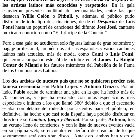
los artistas latinos más conocidos y respetados
. En la gala
estuvieron presentes multitud de personalidades, entre las que
destacan
Willie Colón
o
Pitbull
, y, además, el público pudo
disfrutar de todo tipo de actuaciones, desde el
Despacito
de
Luis
Fonsi
hasta un popurrí de canciones del difunto
José José
, cantante
mexicano conocido como “El Príncipe de la Canción”.
Pero a esta gala no acudieron solo figuras latinas de gran renombre y
bagaje profesional, también dos artistas españoles y varios cantantes
latinos más actuales, más de moda, como
Cami
o
Luis Fonsi
,
quisieron acompañar este 24 de octubre en el
James L. Knight
Center de Miami
a los futuros miembros del Pabellón de la Fama
de los Compositores Latinos.
Los
dos artistas de nuestro país que no se quisieron perder esta
famosa ceremonia
son
Pablo López
y
Antonio Orozco
. Por un
lado,
Pablo
acaba de terminar una gira en la que ha hecho más de
70 conciertos, y que ha rematado con unos espectáculos más
especiales e íntimos a los que llamó 360º debido a que el escenario
estaba completamente rodeado por asientos para el público, en
definitiva, ha hecho que casi toda España haya podido disfrutar en
directo de su
Camino, fuego y libertad
. Por su parte,
Antonio
, tras
un verano lleno de conciertos, y con la lista de nuevos eventos vacía
en su página web, se encuentra en período de creación de lo que
seguramente será otro gran disco. Ante esto, ambos han visto el