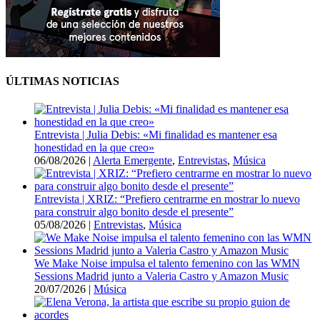
ÚLTIMAS NOTICIAS
Entrevista | Julia Debis: «Mi finalidad es mantener esa
honestidad en la que creo»
06/08/2026
|
Alerta Emergente
,
Entrevistas
,
Música
Entrevista | XRIZ: “Prefiero centrarme en mostrar lo nuevo
para construir algo bonito desde el presente”
05/08/2026
|
Entrevistas
,
Música
We Make Noise impulsa el talento femenino con las WMN
Sessions Madrid junto a Valeria Castro y Amazon Music
20/07/2026
|
Música