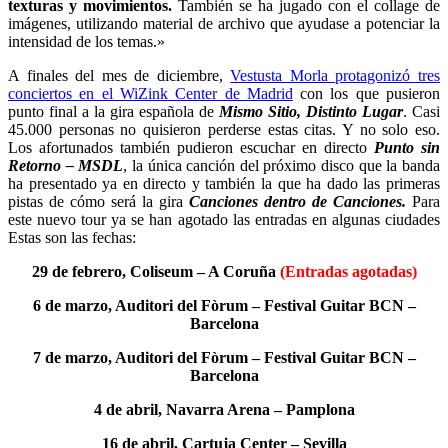
texturas y movimientos.
También se ha jugado con el collage de
imágenes, utilizando material de archivo que ayudase a potenciar la
intensidad de los temas.»
A finales del mes de diciembre,
Vestusta Morla protagonizó tres
conciertos en el WiZink Center de Madrid
con los que pusieron
punto final a la gira española de
Mismo Sitio, Distinto Lugar
. Casi
45.000 personas no quisieron perderse estas citas. Y no solo eso.
Los afortunados también pudieron escuchar en directo
Punto sin
Retorno – MSDL
, la única canción del próximo disco que la banda
ha presentado ya en directo y también la que ha dado las primeras
pistas de cómo será la gira
Canciones dentro de Canciones.
Para
este nuevo tour ya se han agotado las entradas en algunas ciudades
Estas son las fechas:
29 de febrero, Coliseum – A Coruña
(Entradas agotadas)
6 de marzo, Auditori del Fòrum – Festival Guitar BCN –
Barcelona
7 de marzo, Auditori del Fòrum – Festival Guitar BCN –
Barcelona
4 de abril, Navarra Arena – Pamplona
16 de abril, Cartuja Center – Sevilla