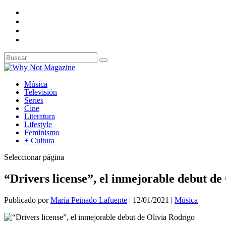
Música
Televisión
Series
Cine
Literatura
Lifestyle
Feminismo
+ Cultura
Seleccionar página
“Drivers license”, el inmejorable debut de
Publicado por
María Peinado Lafuente
|
12/01/2021
|
Música