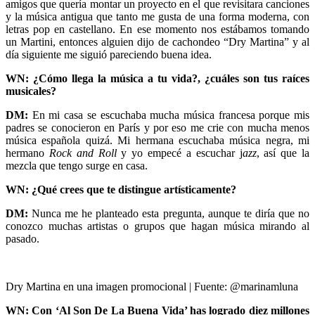
amigos que quería montar un proyecto en el que revisitara canciones
y la música antigua que tanto me gusta de una forma moderna, con
letras pop en castellano. En ese momento nos estábamos tomando
un Martini, entonces alguien dijo de cachondeo “Dry Martina” y al
día siguiente me siguió pareciendo buena idea.
WN: ¿Cómo llega la música a tu vida?, ¿cuáles son tus raíces
musicales?
DM:
En mi casa se escuchaba mucha música francesa porque mis
padres se conocieron en París y por eso me crie con mucha menos
música española quizá. Mi hermana escuchaba música negra, mi
hermano
Rock and Roll
y yo empecé a escuchar j
azz
, así que la
mezcla que tengo surge en casa.
WN: ¿Qué crees que te distingue artísticamente?
DM:
Nunca me he planteado esta pregunta, aunque te diría que no
conozco muchas artistas o grupos que hagan música mirando al
pasado.
Dry Martina en una imagen promocional | Fuente: @marinamluna
WN: Con ‘Al Son De La Buena Vida’ has logrado diez millones