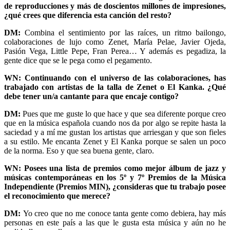
de reproducciones y más de doscientos millones de impresiones,
¿qué crees que diferencia esta canción del resto?
DM:
Combina el sentimiento por las raíces, un ritmo bailongo,
colaboraciones de lujo como Zenet, María Pelae, Javier Ojeda,
Pasión Vega, Little Pepe, Fran Perea… Y además es pegadiza, la
gente dice que se le pega como el pegamento.
WN: Continuando con el universo de las colaboraciones, has
trabajado con artistas de la talla de Zenet o El Kanka. ¿Qué
debe tener un/a cantante para que encaje contigo?
DM:
Pues que me guste lo que hace y que sea diferente porque creo
que en la música española cuando nos da por algo se repite hasta la
saciedad y a mí me gustan los artistas que arriesgan y que son fieles
a su estilo. Me encanta Zenet y El Kanka porque se salen un poco
de la norma. Eso y que sea buena gente, claro.
WN: Posees una lista de premios como mejor álbum de jazz y
músicas contemporáneas en los 5º y 7º Premios de la Música
Independiente (Premios MIN), ¿consideras que tu trabajo posee
el reconocimiento que merece?
DM:
Yo creo que no me conoce tanta gente como debiera, hay más
personas en este país a las que le gusta esta música y aún no he