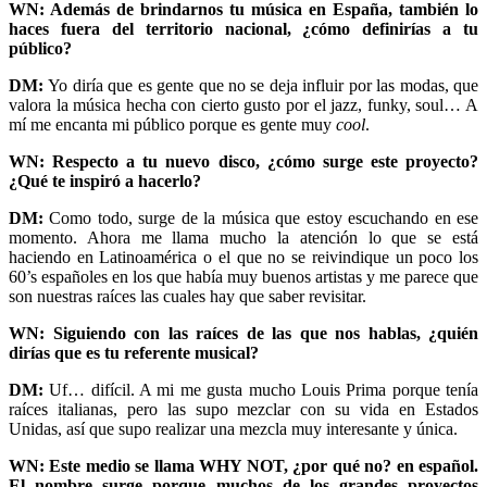
WN: Además de brindarnos tu música en España, también lo
haces fuera del territorio nacional, ¿cómo definirías a tu
público?
DM:
Yo diría que es gente que no se deja influir por las modas, que
valora la música hecha con cierto gusto por el jazz, funky, soul… A
mí me encanta mi público porque es gente muy
cool
.
WN: Respecto a tu nuevo disco, ¿cómo surge este proyecto?
¿Qué te inspiró a hacerlo?
DM:
Como todo, surge de la música que estoy escuchando en ese
momento. Ahora me llama mucho la atención lo que se está
haciendo en Latinoamérica o el que no se reivindique un poco los
60’s españoles en los que había muy buenos artistas y me parece que
son nuestras raíces las cuales hay que saber revisitar.
WN: Siguiendo con las raíces de las que nos hablas, ¿quién
dirías que es tu referente musical?
DM:
Uf… difícil. A mi me gusta mucho Louis Prima porque tenía
raíces italianas, pero las supo mezclar con su vida en Estados
Unidas, así que supo realizar una mezcla muy interesante y única.
WN: Este medio se llama WHY NOT, ¿por qué no? en español.
El nombre surge porque muchos de los grandes proyectos