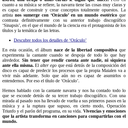
cuanto a su música se refiere, la navarra tiene las cosas muy claras y
es capaz de construir y crear conceptos totalmente opuestos. La
artista
nos sumerge con ‘Oráculo’ en un mundo esotérico
que
contrasta definitivamente con su anterior trabajo discográfico
‘Sinapsis’, en el que el mundo de la ciencia era el protagonista de los
títulos y la temática de las letras.
Descubre todos los detalles de ‘Oráculo’
En esta ocasión, el álbum
nace de la libertad compositiva
que
experimenta la cantante cuando se despoja de todo lo que hay
alrededor.
S
in tener que rendir cuenta ante nadie, ni siquiera
ante ella misma.
El
alter ego
que está detrás de la composición del
disco es capaz de predecir los procesos que la propia Maialen va a
vivir más adelante. Solo que aún no es capaz de asumirlos o
entendernos. Por eso el título de ‘Oráculo’.
Hemos hablado con la cantante navarra y nos ha contado todo lo
que se esconde detrás de su tercer trabajo discográfico. Con una
mirada al pasado nos ha llevado de vuelta a sus primeros pasos en la
música y a la ruptura que supuso, en cierto modo, Operación
Triunfo y el parón del programa, en su vida.
Vivencias y emociones
que la artista transforma en canciones para compartirlas con el
mundo.