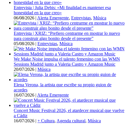
Entrevista | Julia Debis: «Mi finalidad es mantener esa
honestidad en la que creo»
06/08/2026
|
Alerta Emergente
,
Entrevistas
,
Música
Entrevista | XRIZ: “Prefiero centrarme en mostrar lo nuevo
para construir algo bonito desde el presente”
05/08/2026
|
Entrevistas
,
Música
We Make Noise impulsa el talento femenino con las WMN
Sessions Madrid junto a Valeria Castro y Amazon Music
20/07/2026
|
Música
Elena Verona, la artista que escribe su propio guion de
acordes
16/07/2026
|
Alerta Emergente
Concert Music Festival 2026, el atardecer musical que vuelve
a Cádiz
16/07/2026
|
+ Cultura
,
Agenda cultural
,
Música