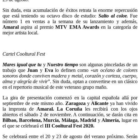
Sin duda, esta acumulación de éxitos retrata la enorme repercusión
que está teniendo su octavo disco de estudio:
Salto al color.
Fue
número 1 en ventas a la semana de su lanzamiento y además,
Amaral
aspira al premio
MTV EMA Awards
en la categoría de
mejor artista local.
Cartel Cooltural Fest
Mares igual que tu
y
Nuestro tiempo
son algunas pinceladas de un
trabajo que
Juan
y
Eva
lo definen como «
un océano de colores
sonoros donde conviven madera y metal, corazón y corteza, cuerpo,
alma y alegría de vivir
”. Sin duda, optan a convertirse en un clásico
en el repertorio musical de este veterano grupo maño.
La gira de presentación comenzó en la capital española allá por
septiembre de este mismo año.
Zaragoza
y
Alicante
ya han vivido
la impronta de
Amaral.
La Coruña
les recibirá con los ojos
abiertos el sábado 2 de noviembre. A continuación, se darán cita en
Bilbao, Barcelona, Murcia, Málaga, Madrid
y
Almería,
lugar en
el que se celebrará el
III Cooltural Fest 2020.
Se celebrará entre el 20 y 23 de agosto del verano próximo. Serán